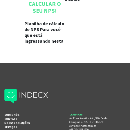
CALCULAR O
SEU NPS!
Planilha de cálculo
de NPS Para você
que está
ingressando nesta
SOBRE NÓS
CAMPINAS
Av. Francisco Glicério, 285 - Centro
CONTATO
Campinas - SP - CEP: 13026-501
NOSSAS SOLUÇÕES
contato@indecx.com.br
SERVIÇOS
+55 (19) 3343-4779