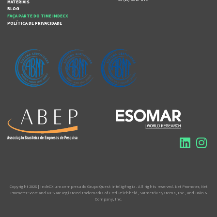
MATERIAIS
BLOG
FAÇA PARTE DO TIME INDECX
POLÍTICA DE PRIVACIDADE
Copyright 2026 | IndeCX uma empresa do Grupo Quest Inteligêngia . All rights reserved. Net Promoter, Net
Promoter Score and NPS are registered trademarks of Fred Reichheld, Satmetrix Systems, Inc., and Bain &
Company, Inc.