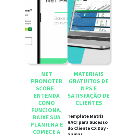
NET
MATERIAIS
PROMOTER
GRATUITOS DE
SCORE |
NPS E
ENTENDA
SATISFAÇÃO DE
COMO
CLIENTES
FUNCIONA,
Template Matriz
BAIXE SUA
RACI para Sucesso
PLANILHA E
do Cliente CX Day -
COMECE A
5 aulas