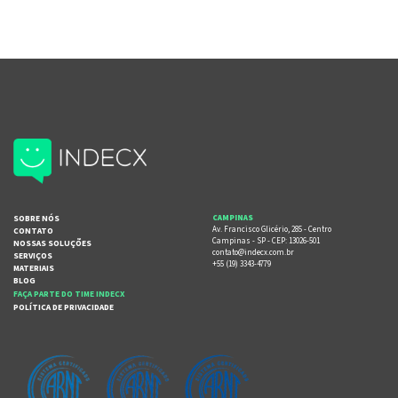
SOBRE NÓS
CAMPINAS
Av. Francisco Glicério, 285 - Centro
CONTATO
Campinas - SP - CEP: 13026-501
NOSSAS SOLUÇÕES
contato@indecx.com.br
SERVIÇOS
+55 (19) 3343-4779
MATERIAIS
BLOG
FAÇA PARTE DO TIME INDECX
POLÍTICA DE PRIVACIDADE