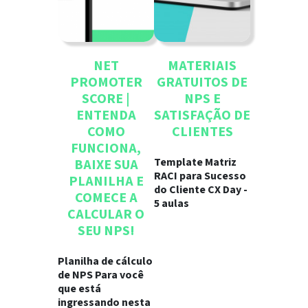
NET
MATERIAIS
PROMOTER
GRATUITOS DE
SCORE |
NPS E
ENTENDA
SATISFAÇÃO DE
COMO
CLIENTES
FUNCIONA,
Template Matriz
BAIXE SUA
RACI para Sucesso
PLANILHA E
do Cliente CX Day -
COMECE A
5 aulas
CALCULAR O
SEU NPS!
Planilha de cálculo
de NPS Para você
que está
ingressando nesta