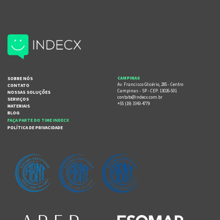
SOBRE NÓS
CAMPINAS
Av. Francisco Glicério, 285 - Centro
CONTATO
Campinas - SP - CEP: 13026-501
NOSSAS SOLUÇÕES
contato@indecx.com.br
SERVIÇOS
+55 (19) 3343-4779
MATERIAIS
BLOG
FAÇA PARTE DO TIME INDECX
POLÍTICA DE PRIVACIDADE