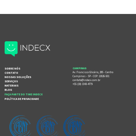
SOBRE NÓS
CAMPINAS
Av. Francisco Glicério, 285 - Centro
CONTATO
Campinas - SP - CEP: 13026-501
NOSSAS SOLUÇÕES
contato@indecx.com.br
SERVIÇOS
+55 (19) 3343-4779
MATERIAIS
BLOG
FAÇA PARTE DO TIME INDECX
POLÍTICA DE PRIVACIDADE