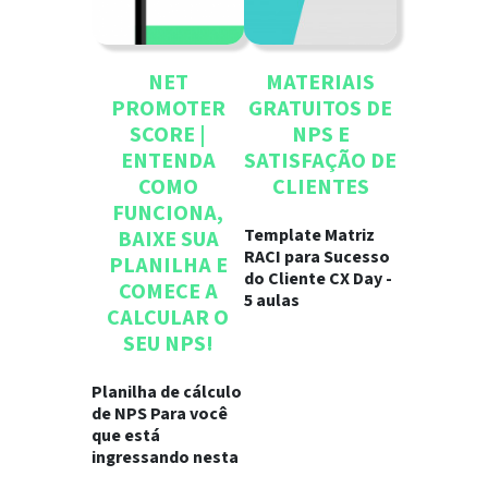
NET
MATERIAIS
PROMOTER
GRATUITOS DE
SCORE |
NPS E
ENTENDA
SATISFAÇÃO DE
COMO
CLIENTES
FUNCIONA,
Template Matriz
BAIXE SUA
RACI para Sucesso
PLANILHA E
do Cliente CX Day -
COMECE A
5 aulas
CALCULAR O
SEU NPS!
Planilha de cálculo
de NPS Para você
que está
ingressando nesta