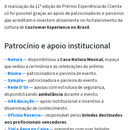
A realização da 11ª edição do Prêmio Experiência do Cliente
só foi possível graças ao apoio de patrocinadores e parceiros
que acreditam e investem ativamente no fortalecimento da
cultura de
Customer Experience no Brasil
.
Patrocínio e apoio institucional
–
Natura
— disponibilizou a
Casa Natura Musical
, espaço
que sediou a cerimônia e as celebrações do prêmio.
–
Bluma
— patrocinadora e parceira do evento.
–
Sympla
— patrocinadora e parceira do evento.
–
Rede D’Or
— apoiou com estrutura de segurança,
disponibilizando
ambulância
durante o evento.
–
G4 Educação
— apoio institucional e incentivo à
disseminação de conhecimento.
–
Oficina Reserva
— responsável pelos
brindes destinados
aos profissionais vencedores
.
–
Tial
e
Água na Caixa
— presentes com suas bebidas,