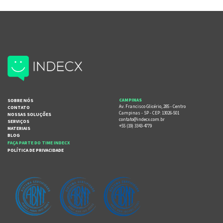
SOBRE NÓS
CAMPINAS
Av. Francisco Glicério, 285 - Centro
CONTATO
Campinas - SP - CEP: 13026-501
NOSSAS SOLUÇÕES
contato@indecx.com.br
SERVIÇOS
+55 (19) 3343-4779
MATERIAIS
BLOG
FAÇA PARTE DO TIME INDECX
POLÍTICA DE PRIVACIDADE