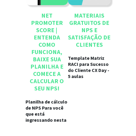
NET
MATERIAIS
PROMOTER
GRATUITOS DE
SCORE |
NPS E
ENTENDA
SATISFAÇÃO DE
COMO
CLIENTES
FUNCIONA,
Template Matriz
BAIXE SUA
RACI para Sucesso
PLANILHA E
do Cliente CX Day -
COMECE A
5 aulas
CALCULAR O
SEU NPS!
Planilha de cálculo
de NPS Para você
que está
ingressando nesta